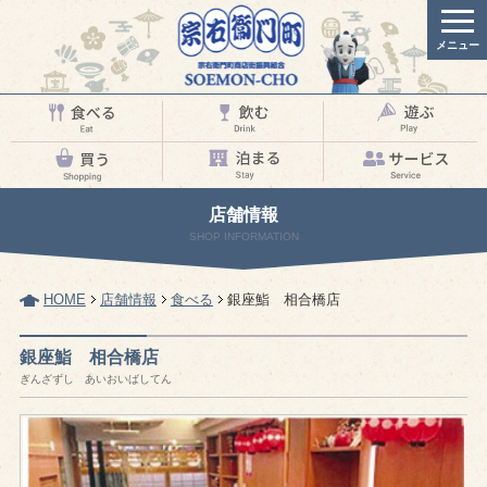
メニュー
店舗情報
SHOP INFORMATION
HOME
店舗情報
食べる
銀座鮨 相合橋店
銀座鮨 相合橋店
ぎんざずし あいおいばしてん