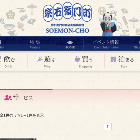
全1件
のうち1～1件を表示
1