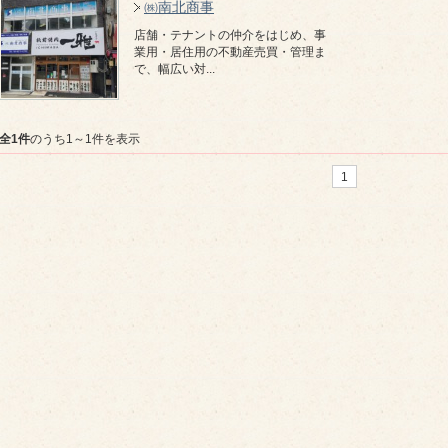
㈱南北商事
店舗・テナントの仲介をはじめ、事
業用・居住用の不動産売買・管理ま
で、幅広い対...
全1件
のうち1～1件を表示
1